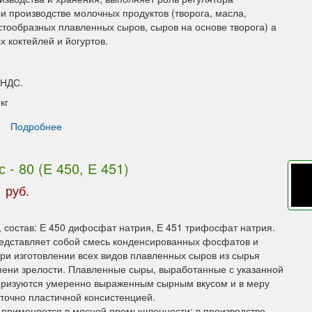
и производстве молочных продуктов (творога, масла,
стообразных плавленных сыров, сыров на основе творога) а
 коктейлей и йогуртов.
 НДС.
кг
Подробнее
- 80 (Е 450, Е 451)
 руб.
 состав: Е 450 дифосфат натрия, Е 451 трифосфат натрия.
дставляет собой смесь конденсированных фосфатов и
ри изготовлении всех видов плавленных сыров из сырья
пени зрелости. Плавленные сыры, выработанные с указанной
еризуются умеренно выраженным сырным вкусом и в меру
аточно пластичной консистенцией.
применяется в мясной промышленности: в производстве