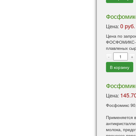
Фосфомик
0 руб.
Цена:
Цена по запро
ФОСФОМИКС-10
плавленых сыро
-
+
В корзину
Фосфомикс
145.70
Цена:
Фосфомикс 90,
Применяется в
антикристалли
молока, предо
процессе прро