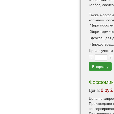
колбас, сосисо
Также Фосфом
копчении, сол
1)при посоле
2)при термиче
3)сокращает д
4)предотвраща
Цена с учетом
-
+
В корзину
Фосфомикс
0 руб.
Цена:
Цена по запро
Производство п
консервирован
Применяется д