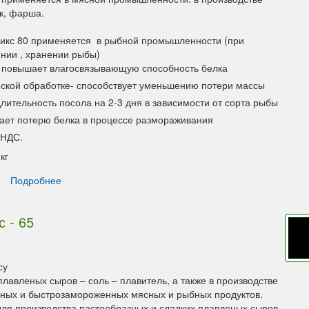
к, фарша.
икс 80 применяется в рыбной промышленности (при
ении , хранении рыбы)
- повышает влагосвязывающую способность белка
ской обработке- способствует уменьшению потери массы
лительность посола на 2-3 дня в зависимости от сорта рыбы
ет потерю белка в процессе размораживания
 НДС.
кг
Подробнее
 - 65
су
лавленых сыров – соль – плавитель, а также в производстве
ных и быстрозамороженных мясных и рыбных продуктов.
ля производства пастообразных и сладких плавленых сыров.