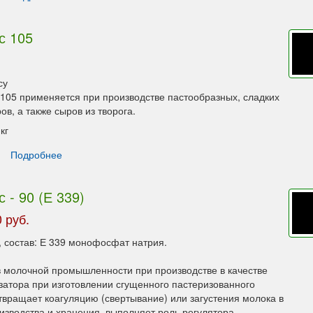
с 105
су
5 применяется при производстве пастообразных, сладких
в, а также сыров из творога.
кг
Подробнее
 - 90 (Е 339)
 руб.
 состав: Е 339 монофосфат натрия.
 молочной промышленности при производстве в качестве
затора при изготовлении сгущенного пастеризованного
твращает коагуляцию (свертывание) или загустения молока в
изводства и хранения, выполняет роль регулятора