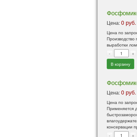
Фосфомикс
0 руб.
Цена:
Цена по запро
Производство 
выработки лом
-
+
В корзину
Фосфомикс 
0 руб.
Цена:
Цена по запро
Применяется д
быстрозаморож
влагоудержате
консервации п
-
+