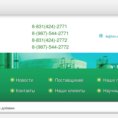
8-831(424)-2771
8-(987)-544-2771
fk@him.
8-831(424)-2772
8-(987)-544-2772
Новости
Поставщикам
Наши п
Контакты
Наши клиенты
Научны
 добавки