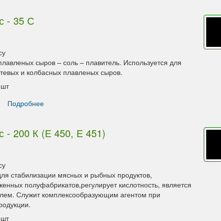
 - 35 С
су
плавленых сыров – соль – плавитель. Используется для
тевых и колбасных плавленых сыров.
шт
Подробнее
- 200 К (Е 450, Е 451)
су
ля стабилизации мясных и рыбных продуктов,
енных полуфабрикатов,регулирует кислотность, является
лем. Служит комплексообразующим агентом при
родукции.
шт