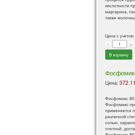
кислотности пр
маргарина, па
также молочных
Цена с учетом
-
+
В корзину
Фосфомикс 
372.11
Цена:
Фосфомикс 80,
Фосфомикс пре
применяется п
различной сте
солью, характ
плотной, дост
Фосфомикс 80 