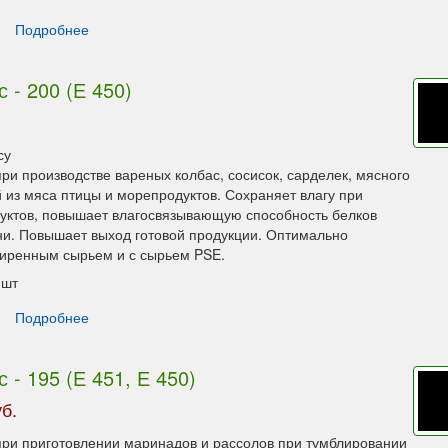
Подробнее
 - 200 (Е 450)
су
ри производстве вареных колбас, сосисок, сарделек, мясного
й из мяса птицы и морепродуктов. Сохраняет влагу при
уктов, повышает влагосвязывающую способность белков
и. Повышает выход готовой продукции. Оптимально
жиренным сырьем и с сырьем PSE.
шт
Подробнее
- 195 (Е 451, Е 450)
б.
ри приготовлении маринадов и рассолов при тумблировании