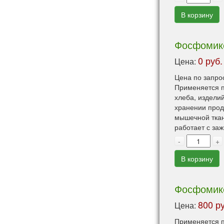
В корзину
Фосфомикс
0 руб.
Цена:
Цена по запро
Применяется п
хлеба, издели
хранении прод
мышечной ткан
работает с за
-
+
В корзину
Фосфомикс 
800 ру
Цена:
Применяется п