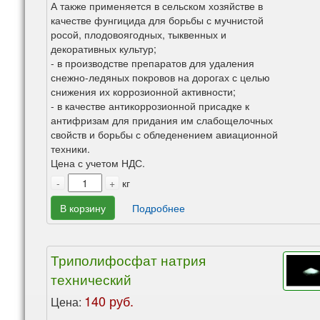
А также применяется в сельском хозяйстве в
качестве фунгицида для борьбы с мучнистой
росой, плодовоягодных, тыквенных и
декоративных культур;
- в производстве препаратов для удаления
снежно-ледяных покровов на дорогах с целью
снижения их коррозионной активности;
- в качестве антикоррозионной присадке к
антифризам для придания им слабощелочных
свойств и борьбы с обледенением авиационной
техники.
Цена с учетом НДС.
-
+
кг
В корзину
Подробнее
Триполифосфат натрия
технический
140 руб.
Цена: