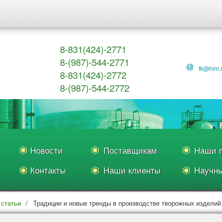
8-831(424)-2771
8-(987)-544-2771
fk@him.
8-831(424)-2772
8-(987)-544-2772
Новости
Поставщикам
Наши п
Контакты
Наши клиенты
Научны
статьи
/
Традиции и новые тренды в производстве творожных изделий