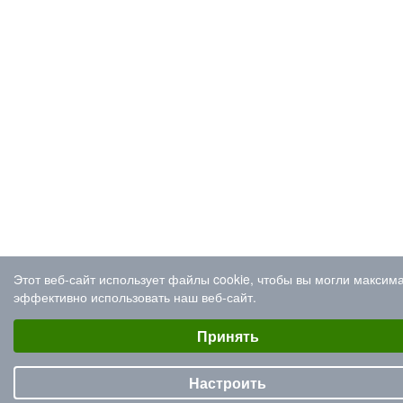
Этот веб-сайт использует файлы cookie, чтобы вы могли максим
эффективно использовать наш веб-сайт.
Выберите настройки cookie
Минимальные
Принять
Аналитические/Функциональные
Настроить